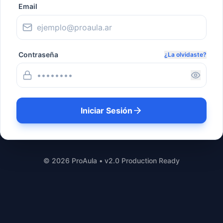
Email
Contraseña
¿La olvidaste?
Iniciar Sesión
©
2026
ProAula • v2.0 Production Ready